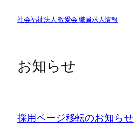
内
容
社会福祉法人 敬愛会 職員求人情報
を
ス
キ
ッ
お知らせ
プ
採用ページ移転のお知らせ